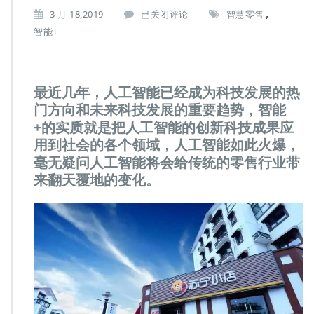
,
3 月 18,2019
已关闭评论
智慧零售
人
智能+
工
智
能
+零
最近几年，人工智能已经成为科技发展的热
售，
门方向和未来科技发展的重要趋势，智能
智
能
+的实质就是把人工智能的创新科技成果应
零
用到社会的各个领域，人工智能如此火爆，
售
毫无疑问人工智能将会给传统的零售行业带
系
来翻天覆地的变化。
统
节
省
商
家
成
本