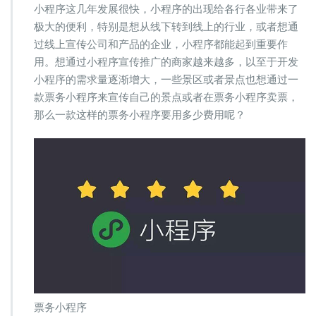
票
小程序这几年发展很快，小程序的出现给各行各业带来了
务
极大的便利，特别是想从线下转到线上的行业，或者想通
小
过线上宣传公司和产品的企业，小程序都能起到重要作
程
用。想通过小程序宣传推广的商家越来越多，以至于开发
序
需
小程序的需求量逐渐增大，一些景区或者景点也想通过一
要
款票务小程序来宣传自己的景点或者在票务小程序卖票，
多
那么一款这样的票务小程序要用多少费用呢？
少
钱？
票务小程序