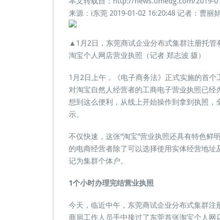
本文转载自：http://news.timedg.com/2019-01/
宝
来源：i东莞
2019-01-02 16:20:48
记者：曹丽
营
业
执
▲1月2日，东莞商试企业分布式集群注册托
照
淘宝个人网店营业执照（记者 郑志波 摄）
诞
生！
1月2日上午，《电子商务法》正式实施的首
对淘宝自然人经营者的工商电子营业执照已经
想到这么便利，从线上开始操作到拿到执照，全
示。
不仅快速，这张“淘宝”营业执照还具有特色鲜
的电商经营者除了可以选择使用实体经营地址
记为集群个体户。
1个小时办理完结营业执照
今天，临近中午，东莞商试企业分布式集群注册
商局工作人员手中接过了东莞首张淘宝个人网