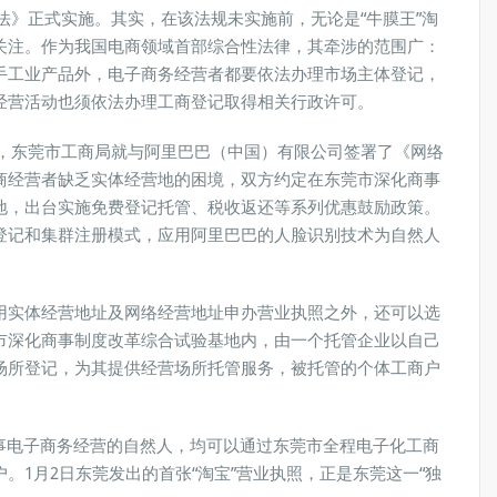
务法》正式实施。其实，在该法规未实施前，无论是“牛膜王”淘
关注。作为我国电商领域首部综合性法律，其牵涉的范围广：
手工业产品外，电子商务经营者都要依法办理市场主体登记，
经营活动也须依法办理工商登记取得相关行政许可。
0月，东莞市工商局就与阿里巴巴（中国）有限公司签署了《网络
商经营者缺乏实体经营地的困境，双方约定在东莞市深化商事
地，出台实施免费登记托管、税收返还等系列优惠鼓励政策。
登记和集群注册模式，应用阿里巴巴的人脸识别技术为自然人
用实体经营地址及网络经营地址申办营业执照之外，还可以选
市深化商事制度改革综合试验基地内，由一个托管企业以自己
场所登记，为其提供经营场所托管服务，被托管的个体工商户
事电子商务经营的自然人，均可以通过东莞市全程电子化工商
。1月2日东莞发出的首张“淘宝”营业执照，正是东莞这一“独