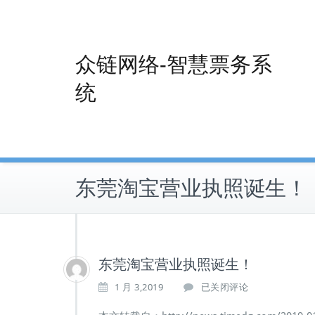
Skip
to
content
众链网络-智慧票务系
统
东莞淘宝营业执照诞生！
东莞淘宝营业执照诞生！
东
1 月 3,2019
已关闭评论
莞
淘