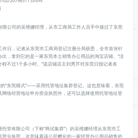
02/20798511.shtml
娟
管有限公司的吴维娜经理，从市工商局工作人员手中接过了东莞
个工作日，记者从东莞市工商局登记注册分局获悉，全市首张针
办出，拿到它的是一家东莞本土销售办公用品的淘宝店铺。“没
程不过1个多小时。”该店铺店主刘秀芹对东莞日报记者表
明的“东莞模式”——采用托管地址集群登记。这也意味着，东莞
及网络经营地址申办营业执照外，还可以选择使用托管地址登
托管有限公司（下称“商试集群”）的吴维娜经理从东莞市工
店营业执照，这意味着该公司孵化的一家经营办公用品销售的