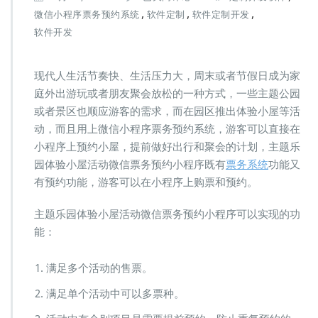
题
,
,
,
微信小程序票务预约系统
软件定制
软件定制开发
乐
软件开发
园
体
验
现代人生活节奏快、生活压力大，周末或者节假日成为家
小
庭外出游玩或者朋友聚会放松的一种方式，一些主题公园
屋
活
或者景区也顺应游客的需求，而在园区推出体验小屋等活
动
动，而且用上微信小程序票务预约系统，游客可以直接在
微
小程序上预约小屋，提前做好出行和聚会的计划，主题乐
信
园体验小屋活动微信票务预约小程序既有
票务系统
功能又
票
务
有预约功能，游客可以在小程序上购票和预约。
预
约
主题乐园体验小屋活动微信票务预约小程序可以实现的功
小
能：
程
序
满足多个活动的售票。
满足单个活动中可以多票种。