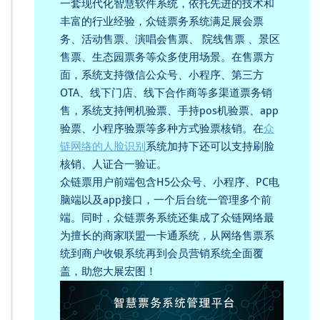
一套现代化智慧软件系统，依托先进的技术和
丰富的行业经验，众链票务系统满足展会票
务、活动售票、演唱会售票、 院线售票 、景区
售票、生态园票务等众多使用场景。在售票方
面，系统支持微信公众号、小程序、第三方
OTA、线下门店、线下合作商等多渠道票务销
售，系统支持闸机验票、手持pos机验票、app
验票、小程序验票等多种方式验票核销。在
众
链网络的人脸识别
系统加持下还可以支持刷脸
核销、人证合一验证。
众链票用户前端包含H5公众号、小程序、PC电
脑端以及app接口，一个后台统一管理多个前
端。同时，众链票务系统还集成了众链网络最
为擅长的商家联盟一卡通系统，从网络售票系
统到商户收银系统再到会员营销系统全面覆
盖，助您大展宏图！