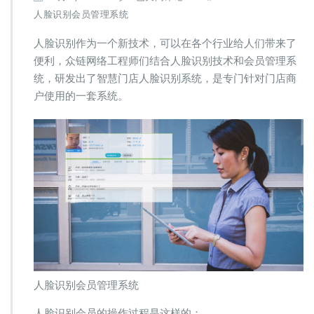
脸
人脸识别会员管理系统
识
别
人脸识别作为一个新技术，可以在各个行业给人们带来了
会
便利，众链网络工程师们结合人脸识别技术和会员管理系
员
统，研发出了智慧门店人脸识别系统，是专门针对门店商
系
统
户使用的一套系统。
助
力
商
家
拴
住
会
员
顾
客
人脸识别会员管理系统
人脸识别会员的操作过程是这样的：