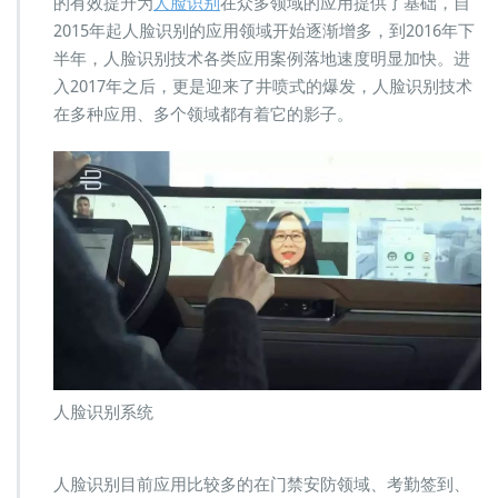
的有效提升为
人脸识别
在众多领域的应用提供了基础，自
应
2015年起人脸识别的应用领域开始逐渐增多，到2016年下
用
半年，人脸识别技术各类应用案例落地速度明显加快。进
于
多
入2017年之后，更是迎来了井喷式的爆发，人脸识别技术
领
在多种应用、多个领域都有着它的影子。
域
人脸识别系统
人脸识别目前应用比较多的在门禁安防领域、考勤签到、