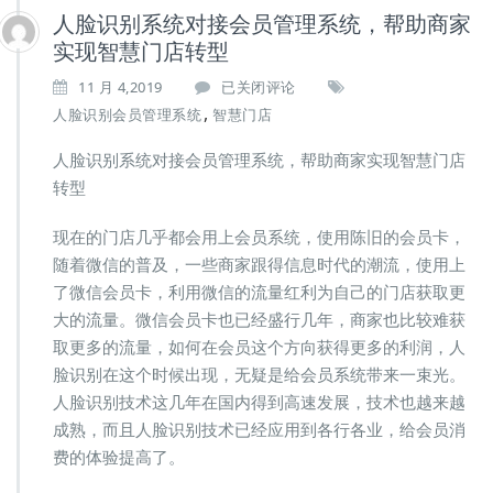
人脸识别系统对接会员管理系统，帮助商家
实现智慧门店转型
人
11 月 4,2019
已关闭评论
脸
,
人脸识别会员管理系统
智慧门店
识
别
人脸识别系统对接会员管理系统，帮助商家实现智慧门店
系
转型
统
对
现在的门店几乎都会用上会员系统，使用陈旧的会员卡，
接
会
随着微信的普及，一些商家跟得信息时代的潮流，使用上
员
了微信会员卡，利用微信的流量红利为自己的门店获取更
管
大的流量。微信会员卡也已经盛行几年，商家也比较难获
理
取更多的流量，如何在会员这个方向获得更多的利润，人
系
统，
脸识别在这个时候出现，无疑是给会员系统带来一束光。
帮
人脸识别技术这几年在国内得到高速发展，技术也越来越
助
成熟，而且人脸识别技术已经应用到各行各业，给会员消
商
费的体验提高了。
家
实