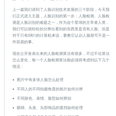
脸
识
上一篇我们讲到了人脸识别技术发展的三个阶段，今天我
别
们正式进入主题，人脸识别的第一步：人脸检测。人脸检
系
测是人脸识别的难题之一，作为这个星球的主宰者人类，
统
我们可以很轻松的分辨出看到的东西里是否有人脸。但是
是
怎
对于只有0和1的计算机来说，要教它认识人脸那可不是一
么
件容易的事。
工
作
现在公开发表出来的人脸检测算法有很多，不过不论算法
的
怎么变化，每一个人脸检测算法都必须得考虑到以下几个
（人
脸
情况：
检
测）
图片中有多张人脸怎么处理
不同人的不同拍摄角度的相片如何分辨
不同肤色、表情、脸型如何辨别
眼睛、头发、头部饰品的遮挡如何处理