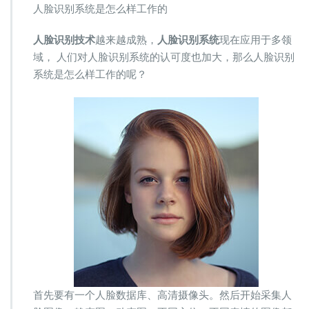
识
人脸识别系统是怎么样工作的
别
系
人脸识别技术
越来越成熟，
人脸识别系统
现在应用于多领
统
域， 人们对人脸识别系统的认可度也加大，那么人脸识别
是
系统是怎么样工作的呢？
怎
么
样
工
作
的
首先要有一个人脸数据库、高清摄像头。然后开始采集人