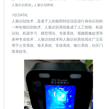
脸
,
人脸识别系统
人脸识别闸机
识
别
<![CDATA[
闸
人脸识别技术，是基于人的脸部特征信息进行身份识别的
机|
一种生物识别技术。人脸识别系统集成了人工智能、机器
人
脸
识别、机器学习、模型理论、专家系统、视频图像处理等
识
多种专业技术，人脸识别技术和人脸识别系统现在广泛应
别
用于公安系统、海关系统、安保系统、银行系统，社区门
系
禁系统等。
统|
人
脸
识
别
门
禁