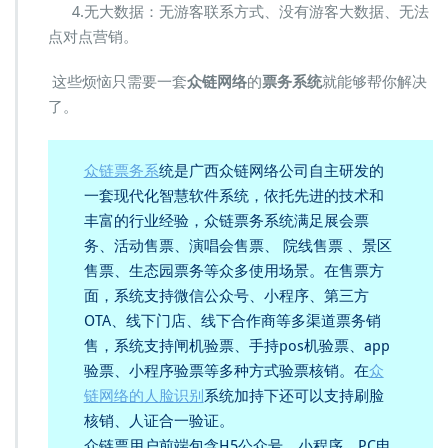
4.无大数据：无游客联系方式、没有游客大数据、无法
点对点营销。
这些烦恼只需要一套
众链网络
的
票务系统
就能够帮你解决
了。
众链票务系
统是广西众链网络公司自主研发的
一套现代化智慧软件系统，依托先进的技术和
丰富的行业经验，众链票务系统满足展会票
务、活动售票、演唱会售票、 院线售票 、景区
售票、生态园票务等众多使用场景。在售票方
面，系统支持微信公众号、小程序、第三方
OTA、线下门店、线下合作商等多渠道票务销
售，系统支持闸机验票、手持pos机验票、app
验票、小程序验票等多种方式验票核销。在
众
链网络的人脸识别
系统加持下还可以支持刷脸
核销、人证合一验证。
众链票用户前端包含H5公众号、小程序、PC电