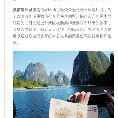
链
微
微信票务系统
是指景区通过微信公众号开通购票功能，为
信
了方便游客使用微信公众号快速购票、快速入园的需求而
票
研发的，目的是提升景区在购票和验票两个环节的效率，
务
节省人力资源。做到无人值守，扫码入园。景区管理人员
系
统
可以通过众链票务系统对公众号的票务信息进行编辑和管
助
理。
景
区
实
现
快
速
售
检
票