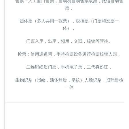
售票：人工窗口售票，自助机自助售票取票，微信自动售
系
票，
统
售
团体票（多人共用一张票），税控票（门票和发票一
检
票
体），
功
能
门票入库，出库，领用，交班，核销等管控。
检票：使用通道闸，手持检票设备进行检票核销入园，
二维码纸质门票，手机电子票，二代身份证，
生物识别（指纹，活体静脉，掌纹）人脸识别，扫码售检
一体