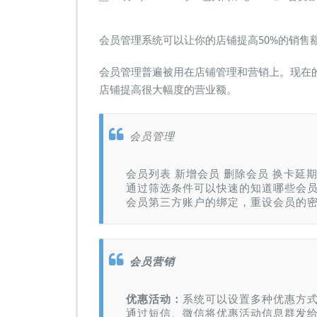
员
管
理
会员管理系统可以让你的店铺提高50%的销售
系
统
会员管理普遍被用在店铺管理和营销上。现在
可
店铺提高很大幅度的营业额。
以
让
你
会员管理
的
店
铺
会员列表 新增会员 删除会员 换卡延期
提
通过筛选条件可以快速的知道哪些会
高
会员第三方账户的绑定，重设会员的
5
0%
的
销
会员营销
售
额
优惠活动：
系统可以设置多种优惠方
通过短信、微信将优惠活动信息群发