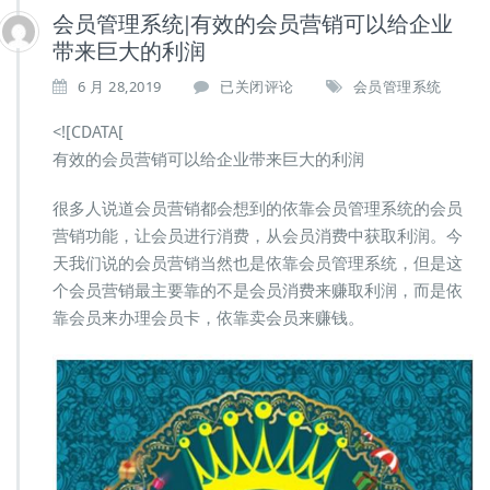
会员管理系统|有效的会员营销可以给企业
带来巨大的利润
会
6 月 28,2019
已关闭评论
会员管理系统
员
管
<![CDATA[
理
有效的会员营销可以给企业带来巨大的利润
系
统|
很多人说道会员营销都会想到的依靠会员管理系统的会员
有
营销功能，让会员进行消费，从会员消费中获取利润。今
效
的
天我们说的会员营销当然也是依靠会员管理系统，但是这
会
个会员营销最主要靠的不是会员消费来赚取利润，而是依
员
靠会员来办理会员卡，依靠卖会员来赚钱。
营
销
可
以
给
企
业
带