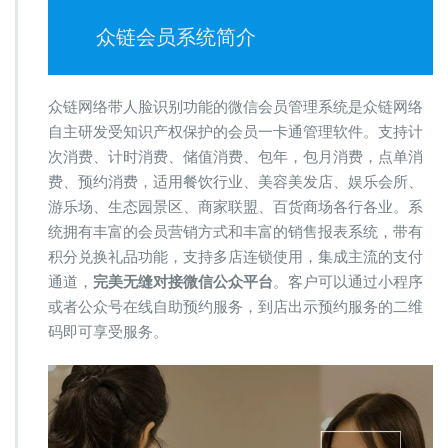
众链会员系统简介
众链网络带人脸识别功能的微信会员管理系统是众链网络
自主研发受知识产权保护的会员一卡通管理软件。支持计
次消费、计时消费、储值消费、包年，包月消费，点单消
费、预约消费，适用餐饮行业、美容美发店、娱乐会所、
游乐场、生态园景区、商家联盟、百货商场各行各业。系
统拥有丰富的会员营销方式和丰富的销售报表系统，带有
积分兑换礼品功能，支持多店连锁使用，集成主流的支付
通道，
完美无缝对接微信公众平台
。客户可以通过小程序
或者公众号在线自助预约服务，到店出示预约服务的二维
码即可享受服务。