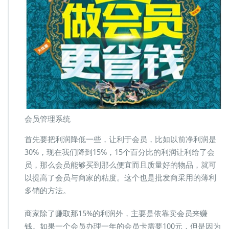
来
巨
大
的
利
润
会员管理系统
首先要把利润降低一些，让利于会员，比如以前净利润是
30%，现在我们降到15%，15个百分比的利润让利给了会
员，那么会员能够买到那么便宜而且质量好的物品，就可
以提高了会员与商家的粘度。这个也是批发商采用的薄利
多销的方法。
商家除了赚取那15%的利润外，主要是依靠卖会员来赚
钱。如果一个会员办理一年的会员卡需要100元，但是因为