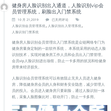
健身房人脸识别出入通道，人脸识别vip会
员管理系统，刷脸出入门禁系统
健
10 月 21,2019
已关闭评论
身
,
,
人脸识别会员管理系统
人脸识别出入管理系统
房
人脸识别门禁系统
人
脸
健身房人脸识别会员管理出入门禁系统是众链网络专门为
识
健身房量身定制的一款软件系统， 本系统采用的动态人脸
别
出
识别技术，实现对健身房工作人员和会员出入门禁管理。
入
会员vip人脸识别进出场馆，防止一卡多用的状况和给健身
通
房带来经济损失。
道，
人
人脸识别会员管理系统可以有效阻止无关人员进入健身
脸
识
房，降低健身房会员的人身和财务安全隐患，减少管理人
别
员的投入。会员进入健身房只要刷脸，通过人脸识别一体
v
机，采集人脸图像比对，联动开门，防止一卡多用。
i
p
会