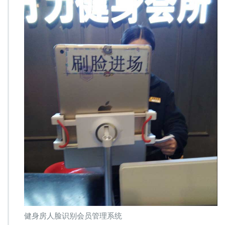
员
管
理
系
统，
刷
脸
出
入
门
禁
系
统
健身房人脸识别会员管理系统