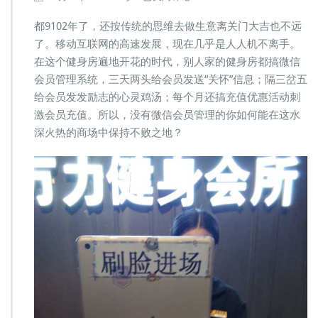
身
房
都9102年了，还按传统的思维去做生意离关门大吉也不远
有
了。移动互联网的高速发展，现在几乎是人人机不离手。
必
在这个健身房遍地开花的时代，别人家的健身房都搞微信
要
会员管理系统，三天两头给会员发送“关怀”信息；隔三岔五
搞
微
给会员发发励志的心灵鸡汤；每个月还搞充值优惠活动刺
信
激会员充值。所以，没有微信会员管理的你如何能在这水
会
深火热的商场中保持不败之地？
员
管
理
系
统
吗？