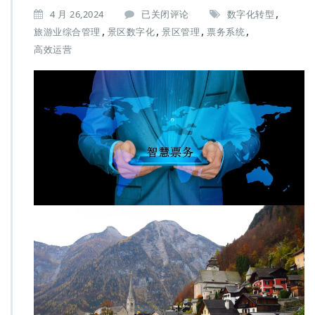
,
塑
4 月 26,2024
已关闭评论
数字化转型
造
,
,
,
,
旅游业综合管理
景区数字化
景区管理
票务系统
未
高效运营
来
旅
游
业：
景
区
综
合
管
理
票
务
系
统
的
变
革
力
量