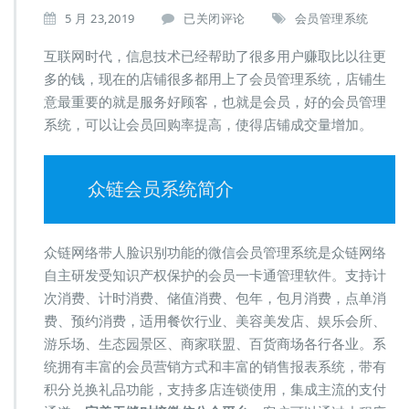
利
5 月 23,2019
已关闭评论
会员管理系统
用
好
互联网时代，信息技术已经帮助了很多用户赚取比以往更
会
多的钱，现在的店铺很多都用上了会员管理系统，店铺生
员
意最重要的就是服务好顾客，也就是会员，好的会员管理
管
系统，可以让会员回购率提高，使得店铺成交量增加。
理
系
统，
店
众链会员系统简介
铺
生
意
众链网络带人脸识别功能的微信会员管理系统是众链网络
成
倍
自主研发受知识产权保护的会员一卡通管理软件。支持计
增
次消费、计时消费、储值消费、包年，包月消费，点单消
长
费、预约消费，适用餐饮行业、美容美发店、娱乐会所、
不
游乐场、生态园景区、商家联盟、百货商场各行各业。系
成
问
统拥有丰富的会员营销方式和丰富的销售报表系统，带有
题
积分兑换礼品功能，支持多店连锁使用，集成主流的支付