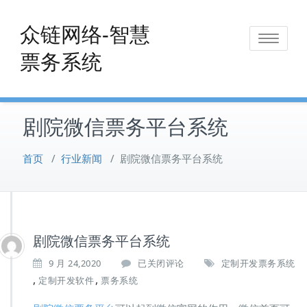
Skip
to
众链网络-智慧
Toggle
content
票务系统
navigat
剧院微信票务平台系统
首页
/
行业新闻
/
剧院微信票务平台系统
剧院微信票务平台系统
剧
9 月 24,2020
已关闭评论
定制开发票务系统
院
,
,
定制开发软件
票务系统
微
信