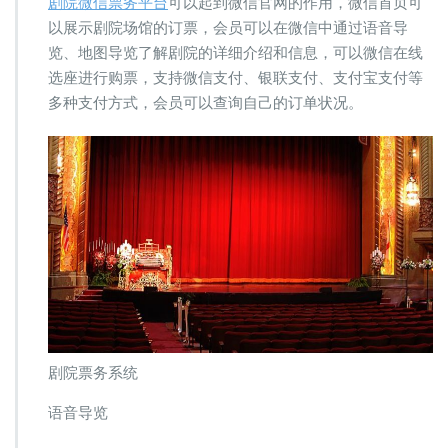
剧院微信票务平台
可以起到微信官网的作用，微信首页可
票
以展示剧院场馆的订票，会员可以在微信中通过语音导
务
览、地图导览了解剧院的详细介绍和信息，可以微信在线
平
台
选座进行购票，支持微信支付、银联支付、支付宝支付等
系
多种支付方式，会员可以查询自己的订单状况。
统
剧院票务系统
语音导览