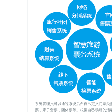
多
种
门
票
类
型
的
票
务
系
统
系统管理员可以通过系统后台自己定义门票类
票，亲子套票，团体票等。根据自己场所的活