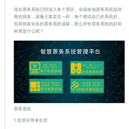
景
区
现在票务系统已经深入各个景区，全国各地票务系统提供
票
商也很多，就像王婆卖瓜一样，每个都说自己的系统好，
务
也有很多知名的票务系统成家，那么评价票务系统的好坏
系
标准是什么呢？
统
评
价
标
准
是
什
么
票务系统
1.给景区带来生意