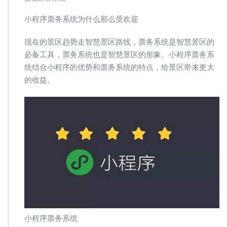
序
票
小程序票务系统为什么那么受欢迎
务
系
现在的景区趋势走智慧景区路线，票务系统是智慧景区的
统
必备工具，票务系统也是智慧景区的形象。小程序票务系
为
什
统结合小程序的优势和票务系统的特点，给景区带来更大
么
的收益。
那
么
受
欢
迎
小程序票务系统