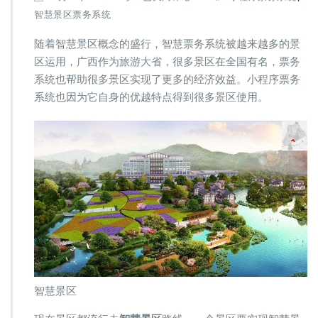
西
智慧景区票务系统
智
慧
随着智慧景区概念的盛行，智慧票务系统被越来越多的景
景
区运用，广西作为旅游大省，很多景区在全国有名，票务
区
系统也帮助很多景区实现了更多的经济效益。小程序票务
票
务
系统也因为它自身的优越特点得到很多景区使用。
系
统|
小
程
序
票
务
系
统
智慧景区