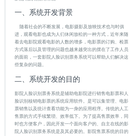
人
脸
一、系统开发背景
识
别
随着社会的不断发展，电影摄影及放映技术也与时俱
票
务
进，观看电影也成为人们休闲放松的一种方式，近年来随
系
着去电影院观看电影的人数的增多，电影票的订购、检票
统
方式落后以及管理的问题也越来越突出的摆在了工作人员
解
的面前，一套影院人脸识别票务系统可以帮助人们解决这
决
方
些复杂的问题。
案
二、系统开发的目的
影院人脸识别票务系统是辅助电影院进行销售电影票和人
脸识别核销电影票的系统应用软件。是可以集管理、电影
票销售以及统计查看功能为一身的应用程序。传统的人工
售票的方式手续繁琐、效率低下。为了提高售票效率，同
时也方便客户，因此开发一个面向客户的、自主在线的影
院人脸识别票务系统是及其必要的。影院售票系统的目的