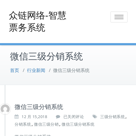
Skip
to
众链网络-智慧
Toggle
content
票务系统
navigat
微信三级分销系统
首页
/
行业新闻
/
微信三级分销系统
微信三级分销系统
,
微
12 月 15,2018
已关闭评论
三级分销系统
信
,
,
分销系统
微信三级分销
微信三级分销系统
三
级