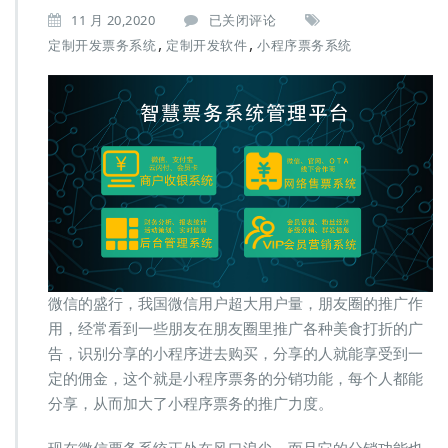
微
11 月 20,2020
已关闭评论
信
,
,
定制开发票务系统
定制开发软件
小程序票务系统
小
程
序
票
务
系
统
分
销
功
能
更
易
微信的盛行，我国微信用户超大用户量，朋友圈的推广作
于
用，经常看到一些朋友在朋友圈里推广各种美食打折的广
系
告，识别分享的小程序进去购买，分享的人就能享受到一
统
推
定的佣金，这个就是小程序票务的分销功能，每个人都能
广
分享，从而加大了小程序票务的推广力度。