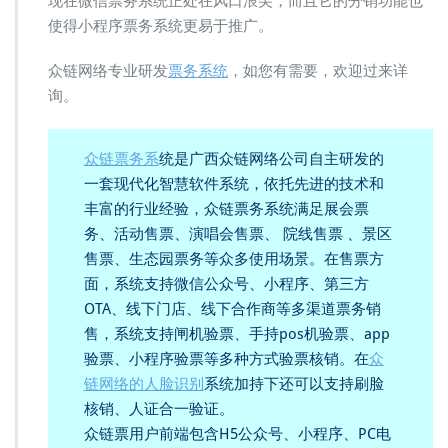
现在微信票务系统正处在风口浪尖，而且它的分销功能也
使得小程序票务系统更易于推广。
众链网络专业研发
票务系统
，如您有需要，欢迎过来详
询。
众链票务系
统是广西众链网络公司自主研发的
一套现代化智慧软件系统，依托先进的技术和
丰富的行业经验，众链票务系统满足展会票
务、活动售票、演唱会售票、 院线售票 、景区
售票、生态园票务等众多使用场景。在售票方
面，系统支持微信公众号、小程序、第三方
OTA、线下门店、线下合作商等多渠道票务销
售，系统支持闸机验票、手持pos机验票、app
验票、小程序验票等多种方式验票核销。在
众
链网络的人脸识别
系统加持下还可以支持刷脸
核销、人证合一验证。
众链票用户前端包含H5公众号、小程序、PC电