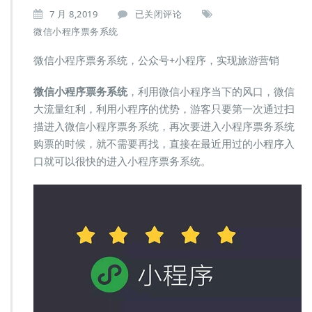
微
7 月 8,2019
已关闭评论
信
微信小程序票务系统
小
程
微信小程序票务系统，公众号+小程序，实现旅游营销
序
票
微信小程序票务系统
，利用微信小程序当下的风口，微信
务
大流量红利，利用小程序的优势，游客只要第一次通过扫
系
统，
描进入微信小程序票务系统，再次要进入小程序票务系统
公
购票的时候，就不需要再找，直接在最近用过的小程序入
众
口就可以很快的进入小程序票务系统。
号
+小
程
序，
实
现
旅
游
营
销