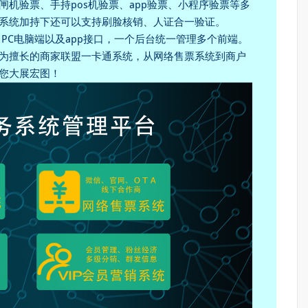
机验票、手持pos机验票、app验票、小程序验票等多
系统加持下还可以支持刷脸核销、人证合一验证。
PC电脑端以及app接口，一个后台统一管理多个前端。
为擅长的商家联盟一卡通系统，从网络售票系统到商户
您大展宏图！