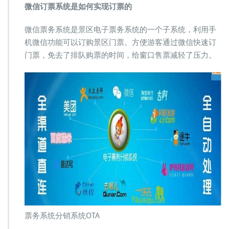
票
微信订票系统是如何实现订票的
务
系
微信票务系统是景区电子票务系统的一个子系统，利用手
统
机微信功能可以订购景区门票。方便游客通过微信快速订
让
门票，免去了排队购票的时间，给窗口售票减轻了压力。
景
区
实
现
快
速
售
票
票务系统分销系统OTA