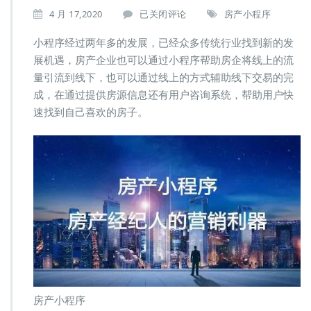
房
4 月 17,2020
已关闭评论
房产小程序
产
小
小程序经过两年多的发展，已经众多传统行业找到新的发
程
展机遇，房产企业也可以通过小程序帮助房企将线上的流
序
量引流到线下，也可以通过线上的方式辅助线下交易的完
可
成，在通过提供房源信息还有用户咨询系统，帮助用户快
以
帮
速找到自己喜欢的房子。
助
房
产
企
业
解
决
什
么
难
题？
房产小程序