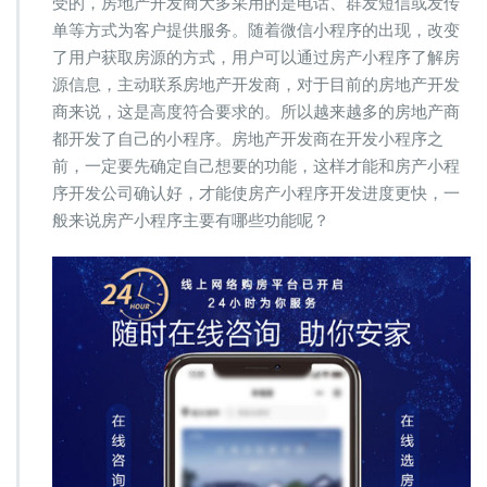
受的，房地产开发商大多采用的是电话、群发短信或发传
序
单等方式为客户提供服务。随着微信小程序的出现，改变
必
了用户获取房源的方式，用户可以通过房产小程序了解房
不
可
源信息，主动联系房地产开发商，对于目前的房地产开发
少
商来说，这是高度符合要求的。所以越来越多的房地产商
的
都开发了自己的小程序。房地产开发商在开发小程序之
功
前，一定要先确定自己想要的功能，这样才能和房产小程
能
序开发公司确认好，才能使房产小程序开发进度更快，一
般来说房产小程序主要有哪些功能呢？