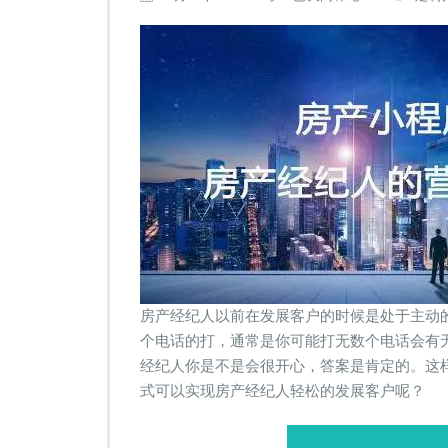
产
小
程
序
的
哪
些
功
能
能
够
帮
助
房
产
经
房产经纪人以前在发展客户的时候是处于主动
纪
个电话的打，通常是你可能打无数个电话会有
人
经纪人你是不是会很开心，答案是肯定的。这
开
式可以实现房产经纪人轻松的发展客户呢？
展
新
客