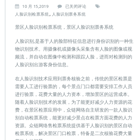
景
10 月 15,2019
已关闭评论
区
,
人脸识别检票系统
人脸识别票务系统
人
脸
景区人脸识别检票系统，景区人脸识别票务系统
识
别
人脸识别,是基于人的脸部特征信息进行身份识别的一种生
检
物识别技术。用摄像机或摄像头采集含有人脸的图像或视
票
系
频流，并自动在图像中检测和跟踪人脸，进而对检测到的
统，
人脸识别出游客身份信息。
景
区
在人脸识别技术应用到票务核验之前，传统的景区检票是
人
需要人工进行验票的，每个景点门口都需要安排工作人员
脸
识
进行验票，花费大量的人力资本，增加景区的运营成本。
别
随着人脸识别技术的发展，为了能更好减少人力资源的花
票
费，在景区检票应用中，众链网络自主研发的一款人脸识
务
别自动检票系统，能更好减少景点在检票方面花费的人力
系
统
资源。众链网络售检票系统提供基于人脸识别的景区自动
检票系统，解决景区门口检票，特备是二次核验花费大量