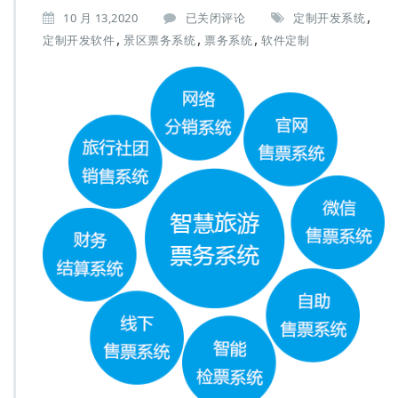
,
景
10 月 13,2020
已关闭评论
定制开发系统
区
,
,
,
定制开发软件
景区票务系统
票务系统
软件定制
票
务
系
统
解
决
景
区
售
票
慢，
票
务
管
理
难
问
题