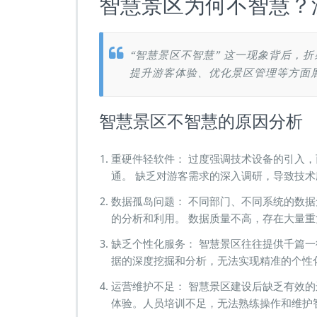
智慧景区为何不智慧？
区
为
何
“智慧景区不智慧” 这一现象背后，
不
智
提升游客体验、优化景区管理等方面
慧？
深
入
智慧景区不智慧的原因分析
探
讨
重硬件轻软件： 过度强调技术设备的引入
通。 缺乏对游客需求的深入调研，导致技
数据孤岛问题： 不同部门、不同系统的数
的分析和利用。 数据质量不高，存在大量
缺乏个性化服务： 智慧景区往往提供千篇一
据的深度挖掘和分析，无法实现精准的个性
运营维护不足： 智慧景区建设后缺乏有效
体验。人员培训不足，无法熟练操作和维护