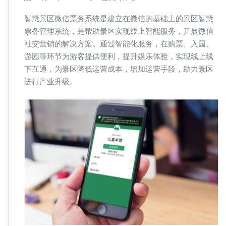
慧
景
智慧景区微信票务系统是建立在微信的基础上的景区智慧
区
票务管理系统，是帮助景区实现线上智能服务，开展微信
微
社交营销的解决方案。通过智能化服务，在购票、入园、
信
游园等环节为游客提供便利，提升娱乐体验，实现线上线
票
务
下互通，为景区降低运营成本，增加运营手段，助力景区
系
进行产业升级。
统
助
力
景
区
产
业
升
级