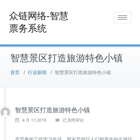
Skip
to
众链网络-智慧
Toggle
content
票务系统
navigat
智慧景区打造旅游特色小镇
首页
/
行业新闻
/
智慧景区打造旅游特色小镇
智慧景区打造旅游特色小镇
智
4 月 17,2019
已关闭评论
慧
景
区
高节奏的工作学习生活，周末节假日人们都喜欢外出游玩