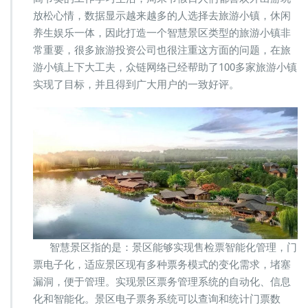
打
放松心情，数据显示越来越多的人选择去旅游小镇，休闲
造
养生娱乐一体，因此打造一个智慧景区类型的旅游小镇非
旅
常重要，很多旅游投资公司也很注重这方面的问题，在旅
游
特
游小镇上下大工夫，众链网络已经帮助了100多家旅游小镇
色
实现了目标，并且得到广大用户的一致好评。
小
镇
智慧景区指的是：景区能够实现售检票智能化管理，门
票电子化，适应景区现有多种票务模式的变化需求，堵塞
漏洞，便于管理。实现景区票务管理系统的自动化、信息
化和智能化。景区电子票务系统可以查询和统计门票数