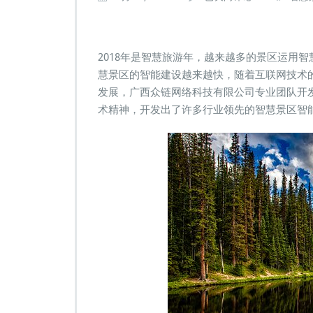
慧
景
区
系
2018年是智慧旅游年，越来越多的景区运用
统
慧景区的智能建设越来越快，随着互联网技术
认
发展，广西众链网络科技有限公司专业团队开
准
这
术精神，开发出了许多行业领先的智慧景区智
家
科
技
公
司，
准
没
错！