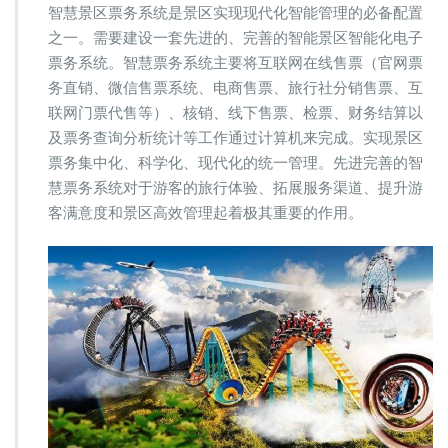
票
智慧景区票务系统是景区实现现代化智能管理的必备配置
务
之一。需要建设一套先进的、完善的智能景区智能化电子
系
票务系统。智慧票务系统主要将互联网在线售票（官网票
统
务直销、微信售票系统、电商售票、旅行社分销售票、互
实
现
联网门票代售等）、核销、线下售票、检票、财务结算以
智
及票务查询分析统计等工作通过计算机来完成。实现景区
慧
票务集中化、科学化、现代化的统一管理。先进完善的智
景
慧票务系统对于游客的旅行体验、拓展服务渠道、提升游
区
的
客满意度和景区高效管理起着极其重要的作用。
必
备