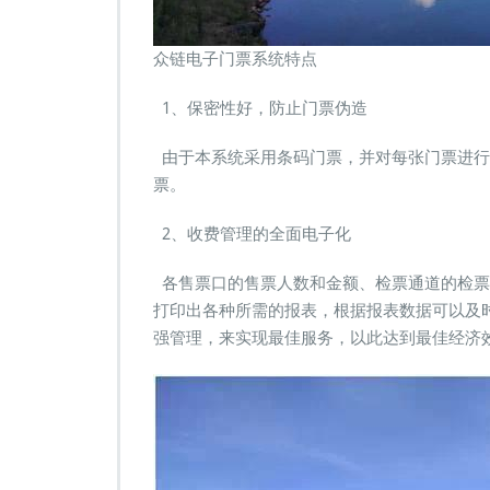
的
防
止
众链电子门票系统特点
员
工
1、保密性好，防止门票伪造
倒
卖
由于本系统采用条码门票，并对每张门票进行
门
票
票。
2、收费管理的全面电子化
各售票口的售票人数和金额、检票通道的检票
打印出各种所需的报表，根据报表数据可以及
强管理，来实现最佳服务，以此达到最佳经济