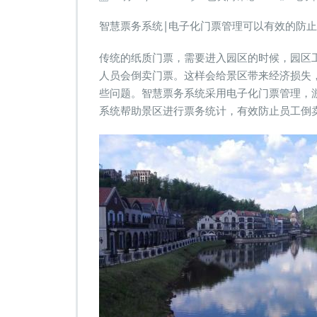
慧
票
智慧票务系统|电子化门票管理可以有效的防
务
系
传统的纸质门票，需要进入园区的时候，园区
统/
人员会倒卖门票。这样会给景区带来经济损失
电
些问题。智慧票务系统采用电子化门票管理，
子
门
系统帮助景区进行票务统计，有效防止员工倒
票
系
统/
电
子
化
门
票
管
理
可
以
有
效