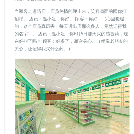
药
店：
当顾客走进药店，店员热情的迎上来，笑容满面的跟你打
人
招呼。 店员：温小姐，你好。 顾客：你好。（心里暖暖
脸
的，这个店员真厉害，每天进出店那么多人，竟然记得我
识
别
的名字）。 店员：温小姐，你6月5日那天买的感冒药，现
会
在好些了吗？ 顾客：好多了，谢谢关心。（就像老朋友的
员
关心，还记得我买什么药。）
管
理
系
统