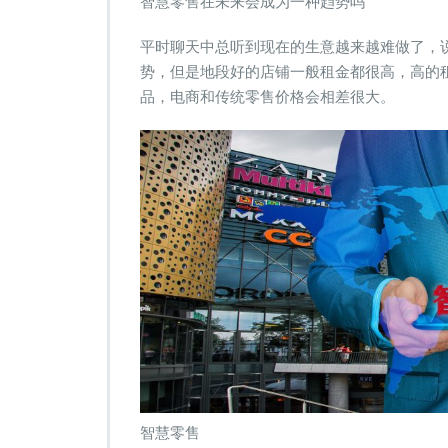
智慧零售在未来会成为一种趋势吗
售
会
平时聊天中总听到现在的生意越来越难做了，
不
势，但是地段好的店铺一般租金都很高，高的
会
品，电商和传统零售价格会相差很大。
成
为
未
来
的
一
种
趋
势？
智慧零售