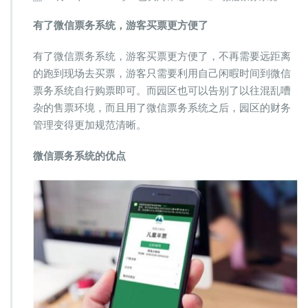
了
微
有了微信票务系统，游客买票更方便了
信
票
有了微信票务系统，游客买票更方便了，不再需要远距离
务
的跑到现场去买票，游客只需要利用自己闲暇时间到微信
系
票务系统自行购票即可。而园区也可以告别了以往混乱嘈
统，
游
杂的售票环境，而且用了微信票务系统之后，园区的财务
客
管理变得更加规范清晰。
买
票
微信票务系统的优点
更
方
便
了