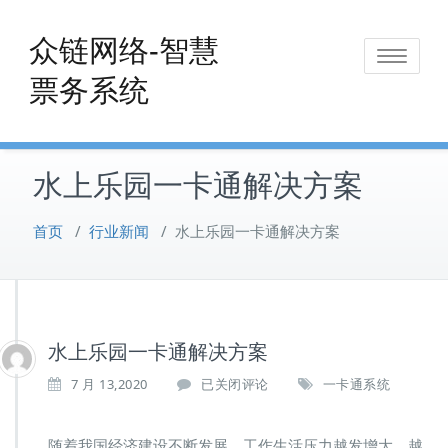
Skip
to
众链网络-智慧
Toggle
content
票务系统
navigat
水上乐园一卡通解决方案
首页
/
行业新闻
/
水上乐园一卡通解决方案
水上乐园一卡通解决方案
水
7 月 13,2020
已关闭评论
一卡通系统
上
乐
园
随着我国经济建设不断发展，工作生活压力越发增大，越