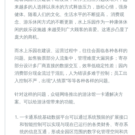
一
来越多的人选择以亲水的方式释放压力，放松心情，强身
卡
健体。随着人们的文化、生活水平的不断提高， 消费观
通
念、游乐休闲方式的不断更新，水上乐园作为一种康体休
解
决
闲的娱乐设施越 来越受到广大顾客的喜爱。这逐步凸显了
方
庞大的商机。
案
而水上乐园在建设、运营过程中，往往会面临各种各样的
问题。如售验票部分人流集中，管理难度大漏洞多；寄存
部分设计多厂商直接的数据交互，效率低稳定性差；园内
消费部分现金流过于混乱，人为错误多难于控制；员工出
入控制不严，出现“人情票”等等各种各样的问题。
针对这样的问题，众链网络推出的游泳馆一卡通解决方
案。可以给游泳馆带来的功能。
一卡通系统基础数据平台可以通过系统预留的扩展接口
和智能控制可以实现与现在已运行的各类财务、寄存系
统的信息互通，形成全园区范围的数字化管理空间和共