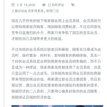
疫
5 月 19,2020
已关闭评论
情
,
人脸识别会员管理系统
智慧门店
下
的
现在几乎所有的线下商家都会用上会员系统，会员系统可
商
以帮助商家留存顾客，增加顾客消费粘度。不过在同质化
家
竞争日益激烈的今天，商家只有争取了固定的忠实会员，
需
要
才能给自己店铺带来更大的收益。
一
套
不过传统的会员系统比较老旧和麻烦，顾客在注册成为会
人
员时，操作繁杂，耗时长，影响顾客的购物体验。其实一
脸
个好的会员系统是会帮助商家有效提高销售额的，而不只
识
别
是成为一种摆设。很多商家虽然都使用了会员系统，但是
会
只是运用了一点点皮毛。没有能有效应用会员系统给商家
员
带来理想的商业价值。商家通过新会员注册揽客，而且长
管
期运营，通过会员系统逐渐精准的捕捉到老顾客的需求。
理
系
根据经济的二八原则，只要用心服务好留存的会员顾客，
统
就能保证店铺的经济收益。