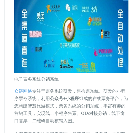
公
众
号
+小
程
序
融
合，
实
现
智
慧
旅
游
电子票务系统分销系统
营
销
众链网络
专注于票务系统研发，售检票系统。研发的小程
活
序票务系统，利用
公众号+小程序
组成的在线票务平台，为
动
您构建智慧旅游模式，票务系统的分销系统，丰富有趣的
营销工具，实现线上小程序售票、OTA对接分销，线下窗
口售票，二维码自动核销入园。