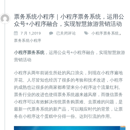
票务系统小程序｜小程序票务系统，运用公
众号+小程序融合，实现智慧旅游营销活动
,
票
7 月 1,2019
已关闭评论
小程序票务系统
务
票务系统小程序
系
统
小程序票务系统
，运用公众号+小程序融合，实现智慧旅游
小
营销活动
程
序
小程序从两年前诞生所处的风口浪尖，到现在小程序遍地
｜
小
开花、人尽皆知也经历了很多的考验和技术改进，小程序
程
的成熟也让很多的商家都希望来分小程序这个流量红利。
序
票务行业的改进也使得票务系统越来越风靡，而微信票务
票
小程序可以有效解决传统票务购票难、去票难的问题，是
务
系
最新一代票务系统的新产品，可以顺应时代的背景，让票
统，
务在小程序这个蛋糕中分得一份。达到引流的作用。
运
用