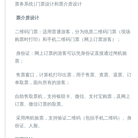
系
票务系统|门票设计和票介质设计
统|
门
票介质设计
票
设
二维码门票：适用普通游客，分为纸质二维码门票（现场
计
购票时打印）和手机二维码门票（网上订票游客）；
和
票
介
身份证：网上订票的游客可以凭身份证直接通过闸机验
质
票；
设
计
售票窗口，计算机打印出票，用于售票、查票、退票、订
单取票，面向所有的游客；
自助售取票机，支持银联卡、微信、支付宝购票，及网上
订票、微信订票的取票。
采用闸机验票，支持验证二维码（包括手机二维码）、身
份证、人脸。