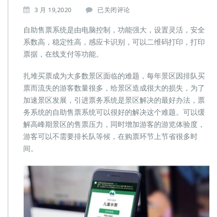
票
3 月 19,2020
已关闭评论
务
系
自助售票系统是由电脑控制，功能强大，设置灵活，安全
统/
系数高，稳定性高，感应卡识别，可以二维码打印，打印
自
票据，在线支付等功能。
助
售
扎堆买票成为大多数景区面临的难题，每年景区因排队买
票
系
票而流失的游客数量很多，给景区造成很大的损失，为了
统
加速景区发展，引进票务系统是景区解决的最好办法，票
化
务系统的自助售票系统可以很好的解决这个难题。可以缓
解
解高峰期景区的售票压力，同时增加游客的游览体验度，
景
区
游客可以不需要排长队等候，在购票环节上节省很多时
排
间。
长
队
购
票
的
难
题