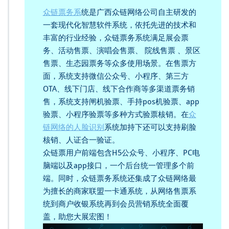
众链票务系
统是广西众链网络公司自主研发的
一套现代化智慧软件系统，依托先进的技术和
丰富的行业经验，众链票务系统满足展会票
务、活动售票、演唱会售票、 院线售票 、景区
售票、生态园票务等众多使用场景。在售票方
面，系统支持微信公众号、小程序、第三方
OTA、线下门店、线下合作商等多渠道票务销
售，系统支持闸机验票、手持pos机验票、app
验票、小程序验票等多种方式验票核销。在
众
链网络的人脸识别
系统加持下还可以支持刷脸
核销、人证合一验证。
众链票用户前端包含H5公众号、小程序、PC电
脑端以及app接口，一个后台统一管理多个前
端。同时，众链票务系统还集成了众链网络最
为擅长的商家联盟一卡通系统，从网络售票系
统到商户收银系统再到会员营销系统全面覆
盖，助您大展宏图！