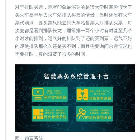
的
对于排队买票，笔者印象最深刻的是读大学时寒暑假为了
优
买火车票早早去火车站排队买票的情景，当时还没有火车
势
票代购点，要买票只能去到火车站售票大厅排队买票，每
次去都是看到排队长龙，通常排一两个小时有时甚至几个
小时才能排到，运气好的排队到了还能买到票，运气不好
的即使排队那么久还是买不到，而且需要询问余票情况也
需要排队，真的浪费了很多的时间。
网上购票系统