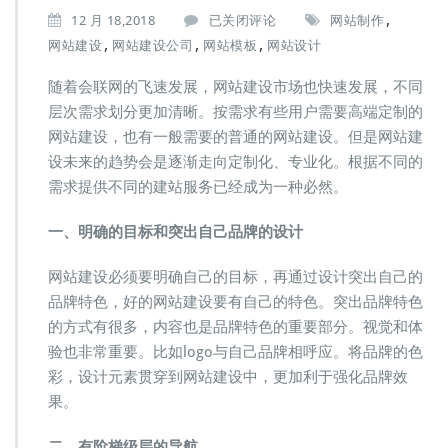
,
网
12 月 18,2018
已关闭评论
网站制作
站
,
,
,
网站建设
网站建设公司
网站模板
网站设计
建
设：
随着会联网的飞速发展，网站建设市场也快速发展，不同
良
层次需求划分更加清晰。按需求有些用户需要高端定制的
好
网站建设，也有一般需要的普通的网站建设。但是网站建
的
网
设未来的趋势会是逐渐走向定制化、专业化。根据不同的
站
需求提供不同的建站服务已经成为一种必然。
建
设，
一、明确的目标和突出自己品牌的设计
需
要
网站建设必须要明确自己的目标，再通过设计突出自己的
做
到
品牌特色，好的网站建设要有自己的特色。突出品牌特色
哪
的方式有很多，内容也是品牌特色的重要部分。视觉和体
几
验也非常重要。比如logo与自己品牌相呼应。将品牌的色
点？
彩，设计元素贯穿到网站建设中，更加利于强化品牌效
果。
二、有阶梯级层的导航